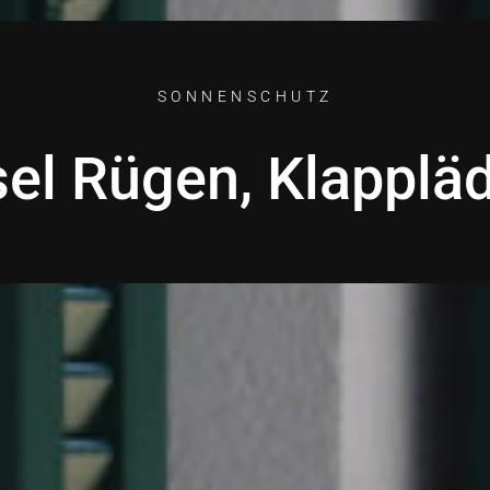
SONNENSCHUTZ
sel Rügen, Klapplä