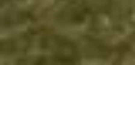
Projektbericht: Umfassende Modernisierung und
Erweiterung auf Rügen
Schrittweiser Materialwechsel von Holz auf Aluminium
Bei diesem Bauvorhaben auf Rügen realisierte unser