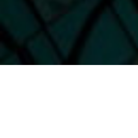
Referenzprojekt: Sächsisches Staatsarchiv Dresden –
Glasdach & Vertikalfassaden (2010)
Anspruchsvolle Sonderkonstruktionen und
Systemmontage im öffentlichen Bau